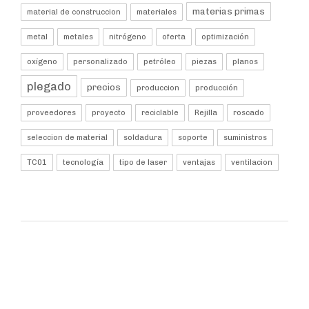
materias primas
material de construccion
materiales
metal
metales
nitrógeno
oferta
optimización
oxígeno
personalizado
petróleo
piezas
planos
plegado
precios
produccion
producción
proveedores
proyecto
reciclable
Rejilla
roscado
seleccion de material
soldadura
soporte
suministros
TC01
tecnología
tipo de laser
ventajas
ventilacion