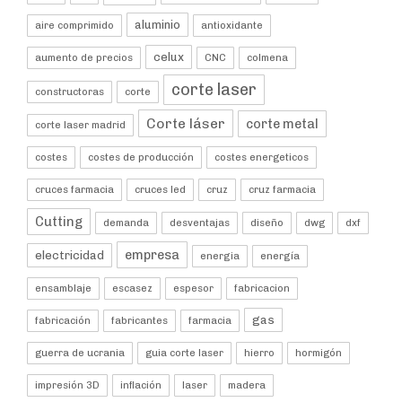
aluminio
aire comprimido
antioxidante
celux
aumento de precios
CNC
colmena
corte laser
constructoras
corte
Corte láser
corte metal
corte laser madrid
costes
costes de producción
costes energeticos
cruces farmacia
cruces led
cruz
cruz farmacia
Cutting
demanda
desventajas
diseño
dwg
dxf
empresa
electricidad
energia
energía
ensamblaje
escasez
espesor
fabricacion
gas
fabricación
fabricantes
farmacia
guerra de ucrania
guia corte laser
hierro
hormigón
impresión 3D
inflación
laser
madera