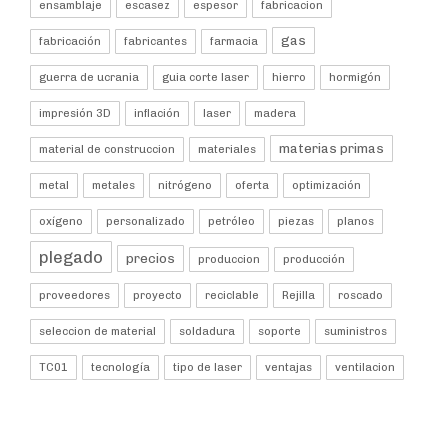
ensamblaje
escasez
espesor
fabricacion
gas
fabricación
fabricantes
farmacia
guerra de ucrania
guia corte laser
hierro
hormigón
impresión 3D
inflación
laser
madera
materias primas
material de construccion
materiales
metal
metales
nitrógeno
oferta
optimización
oxígeno
personalizado
petróleo
piezas
planos
plegado
precios
produccion
producción
proveedores
proyecto
reciclable
Rejilla
roscado
seleccion de material
soldadura
soporte
suministros
TC01
tecnología
tipo de laser
ventajas
ventilacion