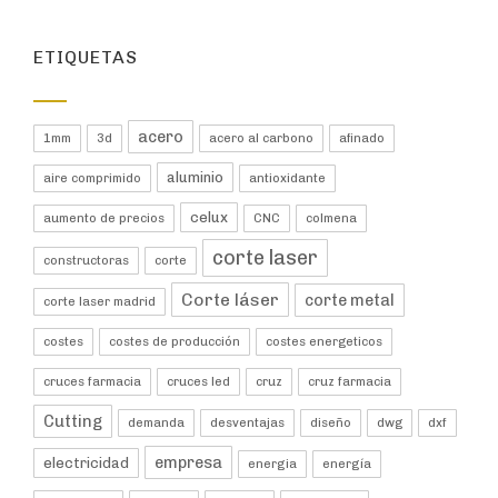
ETIQUETAS
acero
1mm
3d
acero al carbono
afinado
aluminio
aire comprimido
antioxidante
celux
aumento de precios
CNC
colmena
corte laser
constructoras
corte
Corte láser
corte metal
corte laser madrid
costes
costes de producción
costes energeticos
cruces farmacia
cruces led
cruz
cruz farmacia
Cutting
demanda
desventajas
diseño
dwg
dxf
empresa
electricidad
energia
energía