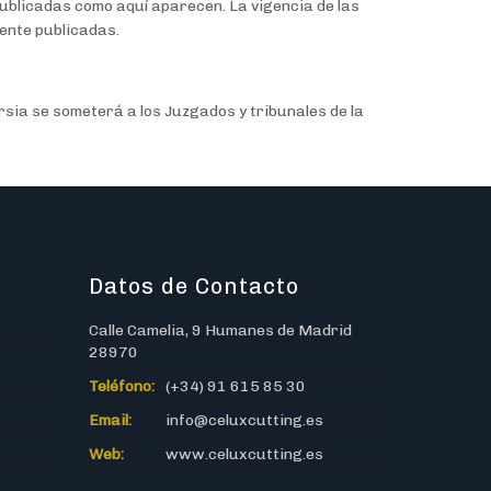
ublicadas como aquí aparecen. La vigencia de las
mente publicadas.
ersia se someterá a los Juzgados y tribunales de la
Datos de Contacto
Calle Camelia, 9 Humanes de Madrid
28970
Teléfono:
(+34) 91 615 85 30
Email:
info@celuxcutting.es
Web:
www.celuxcutting.es