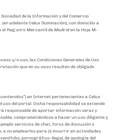
a Sociedad de la Información y del Comercio
 (en adelante Celux Iluminación), con domicilio a
 el Registro Mercantil de Madrid en la Hoja M-
acceso y/o uso, las Condiciones Generales de Uso
tratación que en su caso resulten de obligado
 contenidos”) en Internet pertenecientes a Celux
l uso del portal. Dicha responsabilidad se extiende
rá responsable de aportar información veraz y
nsable, comprometiéndose a hacer un uso diligente y
mplo servicios de chat, foros de discusión o
o, a no emplearlos para (i) incurrir en actividades
 xenófobo, pornográfico-ilegal, de apología del