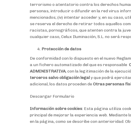
terrorismo o atentatorio contra los derechos humanos
personas, introducir o difundir en la red virus info
mencionados; (iv) intentar acceder y, en su caso, ut
se reserva el derecho de retirar todos aquellos com
racistas, pornográficos, que atenten contra la juven
cualquier caso, Celux Iluminación, S.L. no será resp
Protección de datos
De conformidad con lo dispuesto en el nuevo Reglam
a un fichero automatizado del que es responsable
C
ADMINISTRATIVA
, con la legitimación de la ejecuc
terceros salvo obligación legal
y que podrá ejercitar
adicional, los datos proceden de
Otras personas fí
Descargar Formulario
Información sobre cookies
: Esta página utiliza coo
principal de mejorar la experiencia web. Mediante l
en la página, como se describe con anterioridad. O