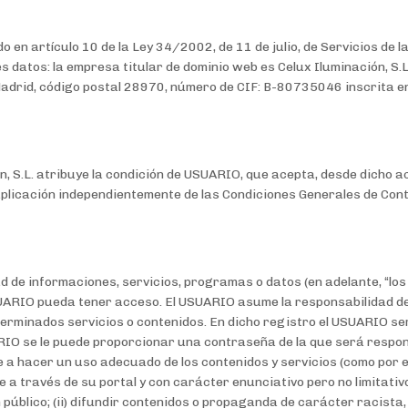
 en artículo 10 de la Ley 34/2002, de 11 de julio, de Servicios de l
s datos: la empresa titular de dominio web es Celux Iluminación, S.L.
Madrid, código postal 28970, número de CIF: B-80735046 inscrita en
on, S.L. atribuye la condición de USUARIO, que acepta, desde dicho 
aplicación independientemente de las Condiciones Generales de Con
d de informaciones, servicios, programas o datos (en adelante, “los
 USUARIO pueda tener acceso. El USUARIO asume la responsabilidad de
erminados servicios o contenidos. En dicho registro el USUARIO se
ARIO se le puede proporcionar una contraseña de la que será respo
a hacer un uso adecuado de los contenidos y servicios (como por eje
 a través de su portal y con carácter enunciativo pero no limitativ
en público; (ii) difundir contenidos o propaganda de carácter racista,