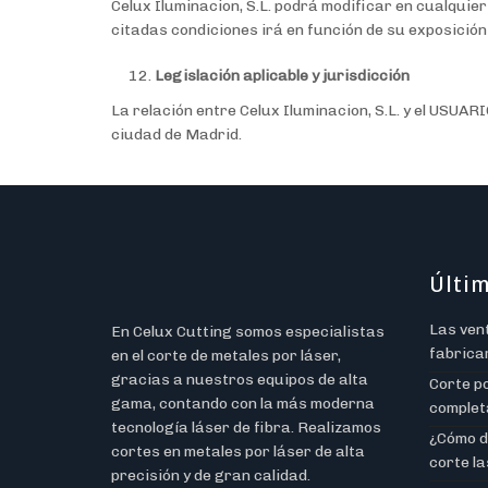
Celux Iluminacion, S.L. podrá modificar en cualqui
citadas condiciones irá en función de su exposici
Legislación aplicable y jurisdicción
La relación entre Celux Iluminacion, S.L. y el USUAR
ciudad de Madrid.
Últim
Las vent
En Celux Cutting somos especialistas
fabrica
en el corte de metales por láser,
gracias a nuestros equipos de alta
Corte po
gama, contando con la más moderna
completa
tecnología láser de fibra. Realizamos
¿Cómo d
cortes en metales por láser de alta
corte l
precisión y de gran calidad.