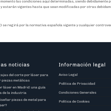
er momento las condiciones aquí determinadas, siendo debidamente p
ón y estarán vigentes hasta que sean modificadas por otras debida
IO se regirá por la normativa española vigente y cualquier controv
as noticias
Información legal
Aviso Legal
ajas del corte por láser para
r piezas metálicas
Política de Privacidad
r láser en Madrid: una guía
Condiciones Generales
 de la industria
iseñar piezas de metal para
Política de Cookies
aser?