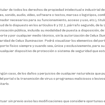
 titular de todos los derechos de propiedad intelectual e industrial d
nes, sonido, audio, vídeo, software o textos; marcas o logotipos, com
ador necesarios para su funcionamiento, acceso y uso, etc.), titula
ud de lo dispuesto en los artículos 8 y 32.1, párrafo segundo, de 
unicación pública, incluida su modalidad de puesta a disposición, de
orte y por cualquier medio técnico, sin la autorización de Celux 
aridad de Celux Iluminacion Podrá visualizar los elementos del port
porte físico siempre y cuando sea, única y exclusivamente, para s
cualquier dispositivo de protección o sistema de seguridad que estu
ngún caso, de los daños y perjuicios de cualquier naturaleza que pu
 del portal o la transmisión de virus o programas maliciosos o lesiv
tarlo.
ctuar sin previo aviso las modificaciones que considere oportunas e