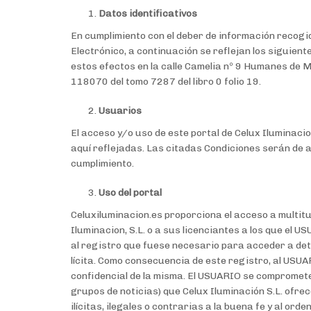
Datos identificativos
En cumplimiento con el deber de información recogido
Electrónico, a continuación se reflejan los siguiente
estos efectos en la calle Camelia nº 9 Humanes de 
118070 del tomo 7287 del libro 0 folio 19.
Usuarios
El acceso y/o uso de este portal de Celux Iluminaci
aquí reflejadas. Las citadas Condiciones serán de 
cumplimiento.
Uso del portal
Celuxiluminacion.es proporciona el acceso a multitu
Iluminacion, S.L. o a sus licenciantes a los que el
al registro que fuese necesario para acceder a det
lícita. Como consecuencia de este registro, al USU
confidencial de la misma. El USUARIO se compromete 
grupos de noticias) que Celux Iluminación S.L. ofrece
ilícitas, ilegales o contrarias a la buena fe y al ord