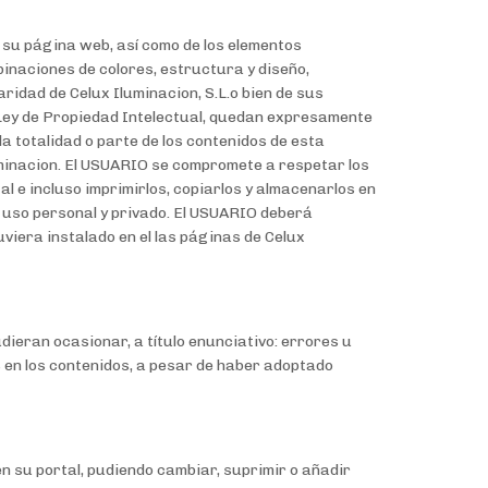
e su página web, así como de los elementos
binaciones de colores, estructura y diseño,
ridad de Celux Iluminacion, S.L.o bien de sus
la Ley de Propiedad Intelectual, quedan expresamente
 la totalidad o parte de los contenidos de esta
Iluminacion. El USUARIO se compromete a respetar los
al e incluso imprimirlos, copiarlos y almacenarlos en
u uso personal y privado. El USUARIO deberá
viera instalado en el las páginas de Celux
dieran ocasionar, a título enunciativo: errores u
os en los contenidos, a pesar de haber adoptado
n su portal, pudiendo cambiar, suprimir o añadir