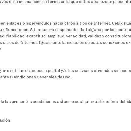
avés de la misma como la forma en la que éstos aparezcan presenta
 enlaces o hipervínculos hacía otros sitios de Internet, Celux Ilumi
lux Iluminacion, S.L. asumirá responsabilidad alguna por los conten
idad, fiabilidad, exactitud, amplitud, veracidad, validez y constitucio
 sitios de Internet. Igualmente la inclusión de estas conexiones ext
s.
gar o retirar el acceso a portal y/o los servicios ofrecidos sin nece
sentes Condiciones Generales de Uso.
de las presentes condiciones así como cualquier utilización indebid
ación