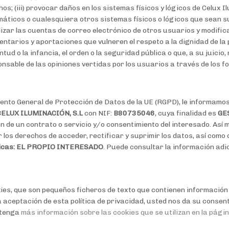
; (iii) provocar daños en los sistemas físicos y lógicos de Celux
rmáticos o cualesquiera otros sistemas físicos o lógicos que sean
ilizar las cuentas de correo electrónico de otros usuarios y modific
entarios y aportaciones que vulneren el respeto a la dignidad de la
tud o la infancia, el orden o la seguridad pública o que, a su juici
onsable de las opiniones vertidas por los usuarios a través de los f
ento General de Protección de Datos de la UE (RGPD), le informamos
ELUX ILUMINACIÓN, S.L
con NIF:
B80735046
, cuya finalidad es
GE
ión de un contrato o servicio y/o consentimiento del interesado. Así 
 los derechos de acceder, rectificar y suprimir los datos, así como
sicas: EL PROPIO INTERESADO
. Puede consultar la información adic
kies, que son pequeños ficheros de texto que contienen información a
a aceptación de esta política de privacidad, usted nos da su consen
btenga
más información sobre las cookies que se utilizan en la pági