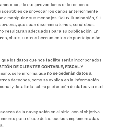
 Iluminacion, de sus proveedores o de terceras
 susceptibles de provocar los daños anteriormente
ar o manipular sus mensajes. Celux Iluminación, S.L.
 persona, que sean discriminatorios, xenófobos,
o, no resultaran adecuados para su publicación. En
oros, chats, u otras herramientas de participación.
 que los datos que nos facilite serán incorporados
STIÓN DE CLIENTES CONTABLE, FISCAL Y
mismo, se le informa que
no se cederán datos a
 otros derechos, como se explica en la información
ional y detallada sobre protección de datos via mail.
cerca de la navegación en el sitio, con el objetivo
timiento para el uso de las cookies implementadas
na
.