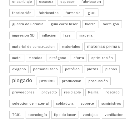
ensamblaje
escasez
espesor
fabricacion
gas
fabricación
fabricantes
farmacia
guerra de ucrania
guia corte laser
hierro
hormigón
impresión 3D
inflación
laser
madera
materias primas
material de construccion
materiales
metal
metales
nitrógeno
oferta
optimización
oxígeno
personalizado
petróleo
piezas
planos
plegado
precios
produccion
producción
proveedores
proyecto
reciclable
Rejilla
roscado
seleccion de material
soldadura
soporte
suministros
TC01
tecnología
tipo de laser
ventajas
ventilacion