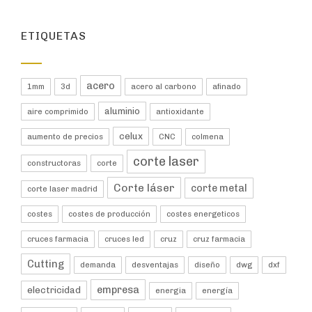
ETIQUETAS
acero
1mm
3d
acero al carbono
afinado
aluminio
aire comprimido
antioxidante
celux
aumento de precios
CNC
colmena
corte laser
constructoras
corte
Corte láser
corte metal
corte laser madrid
costes
costes de producción
costes energeticos
cruces farmacia
cruces led
cruz
cruz farmacia
Cutting
demanda
desventajas
diseño
dwg
dxf
empresa
electricidad
energia
energía